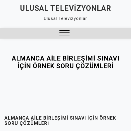
Skip
ULUSAL TELEVIZYONLAR
to
Ulusal Televizyonlar
content
Close
Menu
ALMANCA AILE BIRLEŞIMI SINAVI
İÇIN ÖRNEK SORU ÇÖZÜMLERI
ALMANCA AILE BIRLEŞIMI SINAVI İÇIN ÖRNEK
SORU ÇÖZÜMLERI