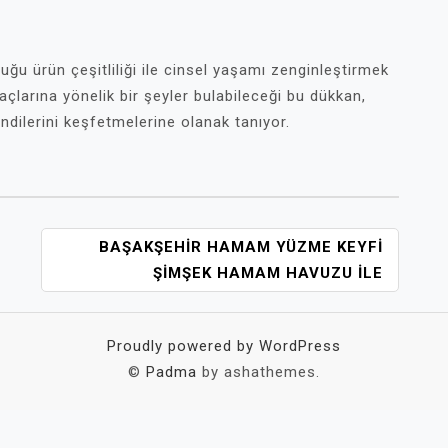
ğu ürün çeşitliliği ile cinsel yaşamı zenginleştirmek
açlarına yönelik bir şeyler bulabileceği bu dükkan,
endilerini keşfetmelerine olanak tanıyor.
BAŞAKŞEHIR HAMAM YÜZME KEYFI
ŞIMŞEK HAMAM HAVUZU ILE
Proudly powered by WordPress
©
Padma
by ashathemes.