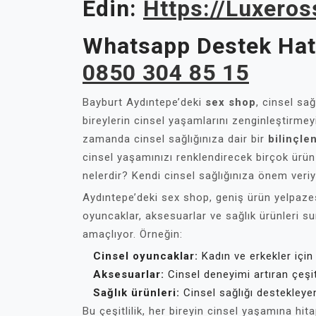
Edin:
Https://luxero
Whatsapp Destek Hatt
0850 304 85 15
Bayburt Aydıntepe’deki
sex shop
, cinsel sa
bireylerin cinsel yaşamlarını zenginleştirmey
zamanda cinsel sağlığınıza dair bir
bilinçle
cinsel yaşamınızı renklendirecek birçok ürün 
nelerdir? Kendi cinsel sağlığınıza önem veri
Aydıntepe’deki sex shop, geniş ürün yelpazesi
oyuncaklar, aksesuarlar ve sağlık ürünleri su
amaçlıyor. Örneğin:
Cinsel oyuncaklar:
Kadın ve erkekler için
Aksesuarlar:
Cinsel deneyimi artıran çeşit
Sağlık ürünleri:
Cinsel sağlığı destekleyen
Bu çeşitlilik, her bireyin cinsel yaşamına hit