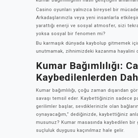
kumar bağımlılığının nasıl geliştiğini anlama
Casino oyunları yalnızca bireysel bir mücade
Arkadaşlarınızla veya yeni insanlarla etkileş
yarattığı enerji ve sosyal atmosfer, sizi tek
yoksa sosyal bir fenomen mi?
Bu karmaşık dünyada kaybolup gitmemek için 
unutmamak, zihnimizdeki kazanma hayalini de
Kumar Bağımlılığı: C
Kaybedilenlerden Dah
Kumar bağımlılığı, çoğu zaman dışarıdan görü
savaşı temsil eder. Kaybettiğinizin sadece par
gerilimler başlar, sevdiklerinizle olan bağları
oynayacağım,” dediğinizde, kaybettiğiniz anla
musunuz? Kumar masasında kaybedilen bir g
suçluluk duygusu kaçınılmaz hale gelir.