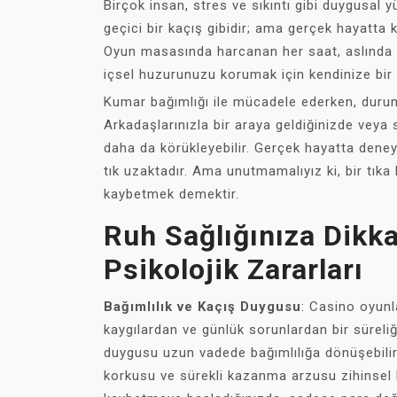
Birçok insan, stres ve sıkıntı gibi duygusal
geçici bir kaçış gibidir; ama gerçek hayatta k
Oyun masasında harcanan her saat, aslında h
içsel huzurunuzu korumak için kendinize bir s
Kumar bağımlığı ile mücadele ederken, durum
Arkadaşlarınızla bir araya geldiğinizde veya
daha da körükleyebilir. Gerçek hayatta deney
tık uzaktadır. Ama unutmamalıyız ki, bir tık
kaybetmek demektir.
Ruh Sağlığınıza Dikka
Psikolojik Zararları
Bağımlılık ve Kaçış Duygusu
: Casino oyunla
kaygılardan ve günlük sorunlardan bir süreli
duygusu uzun vadede bağımlılığa dönüşebilir
korkusu ve sürekli kazanma arzusu zihinsel b