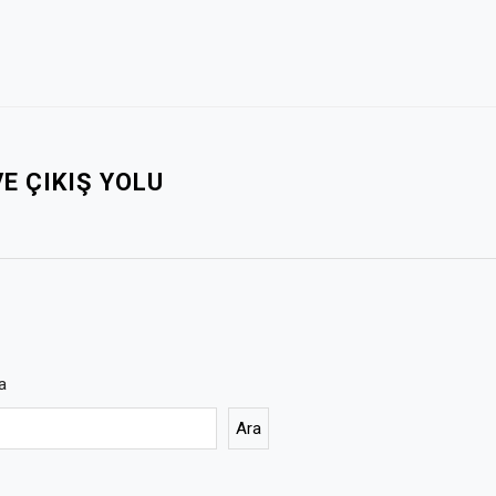
E ÇIKIŞ YOLU
a
Ara