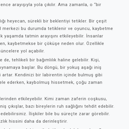
ence arayışıyla yola çıkılır. Ama zamanla, o “bir
ğı heyecan, sürekli bir beklentiyi tetikler. Bir çeşit
dül merkezi bu durumda tetiklenir ve oyuncu, kaybetme
k yaşamda tatmin arayışını etkileyebilir. İnsanlar
ken, kaybetmekse bir çöküşe neden olur. Özellikle
üncelere yol açabilir.
, tehlikeli bir bağımlılık haline gelebilir. Kişi,
oynamaya başlar. Bu döngü, bir yokuş aşağı iniş
artar. Kendinizi bir labirentin içinde bulmuş gibi
adele ederken, kaybolmuş hissetmek, çoğu zaman
rinden etkileyebilir. Kimi zaman zaferin coşkusu,
 çıkışlar, bazı bireylerin ruh sağlığını tehdit edebilir.
bilirsiniz. İlişkiler bile bu süreçte zarar görebilir.
ık hissini daha da derinleştirir.