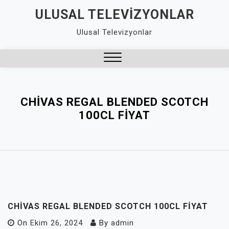
Skip
ULUSAL TELEVIZYONLAR
to
Ulusal Televizyonlar
content
Close
Menu
CHIVAS REGAL BLENDED SCOTCH
100CL FIYAT
CHIVAS REGAL BLENDED SCOTCH 100CL FIYAT
On
Ekim 26, 2024
By
admin