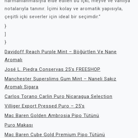
harmanlanmasıyla elde edilen bu içki, meyve ve vanilya
notalarıyla tanınır. İçimi kolay ve aromatik yapısıyla,
çeşitli içki severler için ideal bir seçimdir.”
}
]
}
Davidoff Reach Purple Mint – Böğürtlen Ve Nane
Aromalı
José L. Piedra Conservas 25’s FREESHOP
Manchester Superslims Gum Mint – Naneli Sakız
Aromalı Sigara
Carlos Torano Carlin Puro Nicaragua Selection
Villiger Export Pressed Puro – 25’s
Mac Baren Golden Ambrosia Pipo Tütünü
Puro Makası
Mac Baren Cube Gold Premium Pipo Tütünü