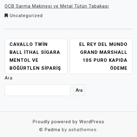
OCB Sarma Makinesi ve Metal Tütün Tabakası
Uncategorized
YAZI
CAVALLO TWIN
EL REY DEL MUNDO
GEZINMESI
BALL ITHAL SIGARA
GRAND MARSHALL
MENTOL VE
10S PURO KAPIDA
BÖĞÜRTLEN SIPARIŞ
ÖDEME
Ara
Ara
Proudly powered by WordPress
©
Padma
by ashathemes.