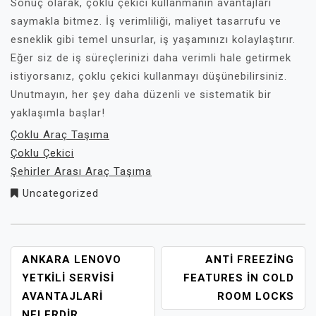
Sonuç olarak, çoklu çekici kullanmanın avantajları
saymakla bitmez. İş verimliliği, maliyet tasarrufu ve
esneklik gibi temel unsurlar, iş yaşamınızı kolaylaştırır.
Eğer siz de iş süreçlerinizi daha verimli hale getirmek
istiyorsanız, çoklu çekici kullanmayı düşünebilirsiniz.
Unutmayın, her şey daha düzenli ve sistematik bir
yaklaşımla başlar!
Çoklu Araç Taşıma
Çoklu Çekici
Şehirler Arası Araç Taşıma
Uncategorized
YAZI
ANKARA LENOVO
ANTI FREEZING
GEZINMESI
YETKILI SERVISI
FEATURES İN COLD
AVANTAJLARI
ROOM LOCKS
NELERDIR