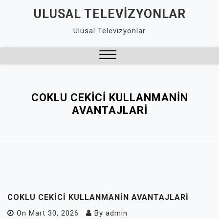
Skip
ULUSAL TELEVIZYONLAR
to
Ulusal Televizyonlar
content
Close
Menu
COKLU CEKICI KULLANMANIN
AVANTAJLARI
COKLU CEKICI KULLANMANIN AVANTAJLARI
On
Mart 30, 2026
By
admin