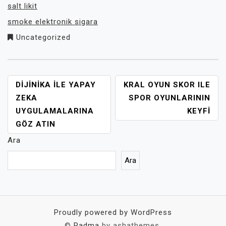
salt likit
smoke elektronik sigara
Uncategorized
YAZI
DIJINIKA İLE YAPAY
KRAL OYUN SKOR ILE
GEZINMESI
ZEKA
SPOR OYUNLARININ
UYGULAMALARINA
KEYFI
GÖZ ATIN
Ara
Ara
Proudly powered by WordPress
©
Padma
by ashathemes.