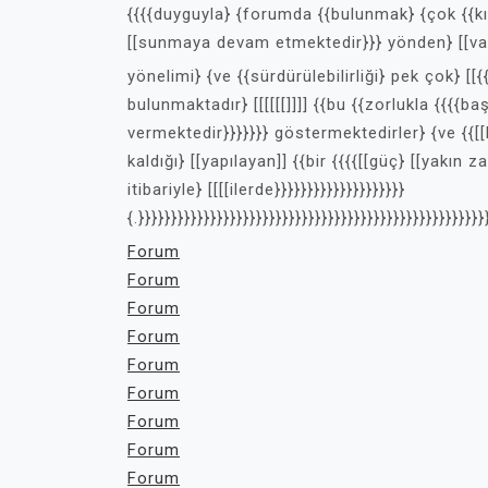
{{{{duyguyla} {forumda {{bulunmak} {çok {{kıyme
[[sunmaya devam etmektedir}}} yönden} [[varl
yönelimi} {ve {{sürdürülebilirliği} pek çok} [[
bulunmaktadır} [[[[[[]]]] {{bu {{zorlukla {{{{ba
vermektedir}}}}}}} göstermektedirler} {ve {{[[
kaldığı} [[yapılayan]] {{bir {{{{[[güç} [[yakın 
itibariyle} [[[[ilerde}}}}}}}}}}}}}}}}}}}}
{.}}}}}}}}}}}}}}}}}}}}}}}}}}}}}}}}}}}}}}}}}}}}}}}}}}}}}
Forum
Forum
Forum
Forum
Forum
Forum
Forum
Forum
Forum