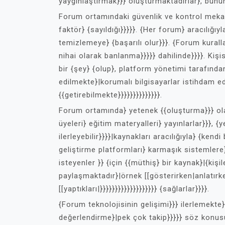
yaygınlaştırmak}}} oluşturmaktadırlar}, bunun
Forum ortamındaki güvenlik ve kontrol mekani
faktör} {sayıldığı}}}}}. {Her forum} aracılığıyl
temizlemeye} {başarılı olur}}}. {Forum kurall
nihai olarak banlanma}}}}} dahilinde}}}}. Kiş
bir {şey} {olup}, platform yönetimi tarafında
edilmekte}|korumalı bilgisayarlar istihdam ed
{{getirebilmekte}}}}}}}}}}}}}}.
Forum ortamında} yetenek {{oluşturma}}} ola
üyeleri} eğitim materyalleri} yayınlarlar}}}, {
ilerleyebilir}}}}|kaynakları aracılığıyla} {kendi 
geliştirme platformları} karmaşık sistemlere
isteyenler }} {için {{müthiş} bir kaynak}|{kişi
paylaşmaktadır}|örnek [[gösterirken|anlatırken|
[[yaptıkları|}}}}}}}}}}}}}}}}}}} {sağlarlar}}}}.
{Forum teknolojisinin gelişimi}}} ilerlemekte} 
değerlendirme}|pek çok takip}}}}} söz konusu