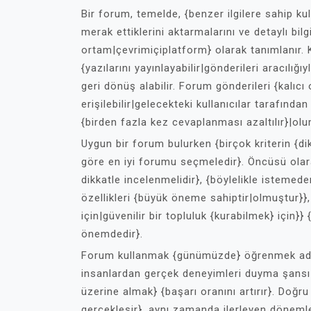
Bir forum, temelde, {benzer ilgilere sahip ku
merak ettiklerini aktarmalarını ve detaylı bil
ortam|çevrimiçiplatform} olarak tanımlanır. Ka
{yazılarını yayınlayabilir|gönderileri aracılığ
geri dönüş alabilir. Forum gönderileri {kalıcı
erişilebilir|gelecekteki kullanıcılar tarafında
{birden fazla kez cevaplanması azaltılır}|ol
Uygun bir forum bulurken {birçok kriterin {dik
göre en iyi forumu seçmeledir}. Öncüsü olara
dikkatle incelenmelidir}, {böylelikle istemeden
özellikleri {büyük öneme sahiptir|olmuştur}}
için|güvenilir bir topluluk {kurabilmek} için}}
önemdedir}.
Forum kullanmak {günümüzde} öğrenmek adına} 
insanlardan gerçek deneyimleri duyma şansı
üzerine almak} {başarı oranını artırır}. Doğr
gerçekleşir}, aynı zamanda ilerleyen dönemle