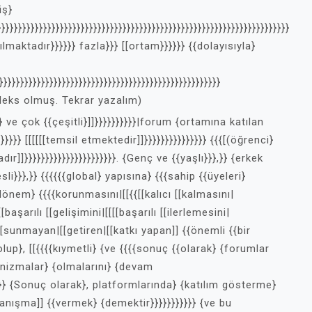
iş}
}}}}}}}}}}}}}}}}}}}}}}}}}}}}}}}}}}}}}}}}}}}}}}}}}}}}}}}}}}}}}}}}}}}}}}
ılmaktadır}}}}}} fazla}}} [[ortam}}}}}} {{dolayısıyla}
}}}}}}}}}}}}}}}}}}}}}}}}}}}}}}}}}}}}}}}}}}}}}}}}}}}
pleks olmuş. Tekrar yazalım)
} ve çok {{çeşitli}]]}}}}}}}}}}|forum {ortamına katılan
}}}}}}} [[[[[[temsil etmektedir]]}}}}}}}}}}}}}}} {{{[(öğrenci}
r]]}}}}}}}}}}}}}}}}}}}}}}. {Genç ve {{yaşlı}}},}} {erkek
li}}},}} {{{{{{global} yapısına} {{{sahip {{üyeleri}
önem} {{{{korunmasını|[[{{[[kalıcı [[kalmasını|
[[[başarılı [[gelişimini|[[[[başarılı [[ilerlemesini|
{[[sunmayan|[[getiren|[[katkı yapan]] {{önemli {{bir
lup}, [[{{{{kıymetli} {ve {{{{sonuç {{olarak} {forumlar
anizmalar} {olmalarını} {devam
}}}}}}} {Sonuç olarak}, platformlarında} {katılım gösterme}
anışma]] {{vermek} {demektir}}}}}}}}}}} {ve bu