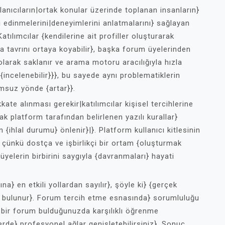
llanıcıların|ortak konular üzerinde toplanan insanların}
gi edinmelerini|deneyimlerini anlatmalarını} sağlayan
tılımcılar {kendilerine ait profiller oluşturarak
ıyla tavrını ortaya koyabilir}, başka forum üyelerinden
 olarak saklanır ve arama motoru aracılığıyla hızla
n {incelenebilir}}}, bu sayede aynı problematiklerin
umsuz yönde {artar}}.
kate alınması gerekir|katılımcılar kişisel tercihlerine
k platform tarafından belirlenen yazılı kurallar}
 {ihlal durumu} önlenir}|}. Platform kullanıcı kitlesinin
, çünkü dostça ve işbirlikçi bir ortam {oluşturmak
 {üyelerin birbirini saygıyla {davranmaları} hayati
en etkili yollardan sayılır}, şöyle ki} {gerçek
 bulunur}. Forum tercih etme esnasında} sorumluluğu
u bir forum bulduğunuzda karşılıklı öğrenme
rde} profesyonel ağlar genişletebilirsiniz}. Sonuç