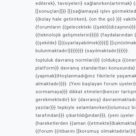
edilerek}, tavsiyeleri} sağlanırken|artırmak}
[[sonuçları]]}} [[{sağlamaya} işlev görmektedi
{{kolay hale getirirken}, {on the go} }}} vakit
{forumların {{gelecekteki {{şekli}|dizaynını}}}
{{teknolojik gelişmelerin}}}}} {faydalarından
{{şekilde} [[{{uyarlayabilmek}}}}]] [[için|olm
bulunmaktadır|}}}}}}}} {sayılmaktadır}}}}}}.
topluluk davranış normları}}} {oldukça {{önem
platform}} davranış standartları konusunda} n
{yapmak}|Hoşlanmadığınız fikirlerle yaşamak}
almaktadır}}}}. {Yeni başlayan forum üyeleri} 
sormamaya}}} dikkat etmeleri|benzer tartışm
gerekmektedir} bir {davranış} davranmaktadırla
yazılar}}} tepkiyle selamlanırken}|olumsuz bi
tarafından}}} çıkartıldığından}}}, {yeni üyele
{hareketlerden {{aman {{etmekte}|bakmakta}}|
{{forum {{itibarını [[korumuş olmaktadırlar}|{k