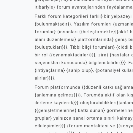
itibariyle} forum avantajlarından faydalanma
Farklı forum kategorileri farklı} bir yelpazey
{bulunmaktadır}}. Yazılım forumları {uzmanla
forumlar} {insanları {{birleştirmekte}|{aktif
alanı düzenlemesi} platformlarında} geniş bir 
{buluştukları}}}. Tıbbi bilgi forumları} {cidd
bir rol {{oynamaktadırlar}}}}, zira} {hastalar
seçenekleri konusunda} bilgilenebilirler}}}. Fa
{ihtiyaçlarına} {sahip olup}, {potansiyel kulla
alırlar}}}}.
Forum platformunda {{düzenli katkı sağlama
{anlamına gelmez}}}}. Forumda aktif olan kişil
ilerleme kayderek}}} oluşturabildikleri}|anlam
{{genişletmelerine} katkı sunan} görmelerine
gruplar} yalnızca sanal ortama sınırlı kalmayı
etkileşimler}}} {forum mentalitesi ve {{sosy