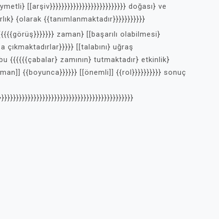
tli} [[arşiv}}}}}}}}}}}}}}}}}}}}}}}}}} doğası} ve
ık} {olarak {{tanımlanmaktadır}}}}}}}}}}}
{{{{{{görüş}}}}}}} zaman} [[başarılı olabilmesi}
şa çıkmaktadırlar}}}}} [[talabını} uğraş
bu {{{{{{çabalar} zamının} tutmaktadır} etkinlik}
zaman]] {{boyunca}}}}}} [[önemli]] {{rol}}}}}}}}}} sonuç
}}}}}}}}}}}}}}}}}}}}}}}}}}}}}}}}}}}}}}}}}}}}}}