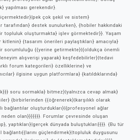
k} yapılması gerekendir}.
i içermektedir}|pek çok şekil ve sistem}
r tarafından} destek sunulurken}, {hobiler hakkındaki
 bir topluluk oluşturmakta} işlev görmektedir}}. Yaşam
kitlenin} {tasarım önerileri paylaştıkları} amacıyla}
i bir sorumluluğu {{yerine getirmekte}|{oldukça önemli
 deneyim alışverişi yaparak} keşfedebilirler}|tedavi
rklı forum kategorileri} özelliklerine} ve
nıcılar} ilgisine uygun platformlara} {katıldıklarında}
k}}} soru sormakla} bitmez}|yalnızca cevap almak}
er} {birbirlerinden {{öğrenerek}|karşılıklı olarak
lı bağlantılar oluşturdukları}|{profesyonel ağlar
 neden olan}}}}}}}. Forumlar çevresinde oluşan
p}, yaptıkları}|gerçek dünyada buluştukları}}}}. {Bu tür
al bağlantı{{larını güçlendirmek}|topluluk duygusunu