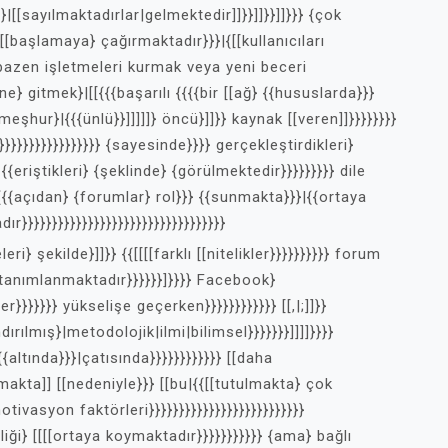
]}|[[sayılmaktadırlar|gelmektedir]]}}]]}}]]}}} {çok
rı}|[[başlamaya} çağırmaktadır}}}|{[[kullanıcıları
|{bazen işletmeleri kurmak veya yeni beceri
e} gitmek}|[[{{{başarılı {{{{bir [[ağ} {{hususlarda}}}
 meşhur}|{{{ünlü}}]]]]]} öncü}]]}} kaynak [[veren]]}}}}}}}}
}}}}}}}}}}}}}}}}}}}} {sayesinde}}}} gerçekleştirdikleri}
 {{eriştikleri} {şeklinde} {görülmektedir}}}}}}}}} dile
u {{{{açıdan} {forumlar} rol}}} {{sunmakta}}}|{{ortaya
}}}}}}}}}}}}}}}}}}}}}}}}}}}}}}}}}}
i} şekilde}]]}} {{[[[[farklı [[nitelikler}}}}}}}}}} forum
} tanımlanmaktadır}}}}}}]}}}} Facebook}
}}}}}}} yükselişe geçerken}}}}}}}}}}}} [[,|;]]}}
andırılmış}|metodolojik|ilmi|bilimsel}}}}}}}]]]]}}}}
{{altında}}}|çatısında}}}}}}}}}}}} [[daha
lmakta]] [[nedeniyle}}} [[bu|{{[[tutulmakta} çok
motivasyon faktörleri}}}}}}}}}}}}}}}}}}}}}}}}}}
selliği} [[[[ortaya koymaktadır}}}}}}}}}}} {ama} bağlı