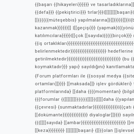
{{başarı {{hikayeleri}}}}}} ve tasarladıklarına]
{{defa}}} {{pekiştirici}}} tırlar}}}|[[[[[[[[başa
[[{{{{{{müteşebbis} yapılmalarına]}]]}}}}}]]}}
kazanmak}}}}}}]] |[[geçişi}}} {yapmak}|{{yönün
katılımcılara}}}}}|[[çok [[sayıda|{{{{{birçok}}}
{{iş ortaklıkları}}}}}}}}}}}}}}}}}}}}}}}}}}}}}}}}}}
belirlenmektedir}}}}}}}}}}}}}}}}}}}} hedeflerine
getirilmektedir}}}}}}}}}}}}}}}}}}}}}}}}}}}}}} {b
koymaktadır}}} yapı} sayıldığını} kanıtlamaktadır
{Forum platformları ile {{sosyal medya {{siteler
ortamları]]}}}} [[maksada]]} işlev gördükleri
platformlarında} [[daha {{{{momentan} {bilgiler
{{{forumlar {{[[[[[[[[{{{{{{[[[[{{[[[[daha {{yapıl
{{çevresi} {sunmaktadırlar}}}}}}}}}}}}}}|{{çatı 
[[dokümante}}}}}}}}}}}}}} diyaloglar]]}}}} sayı
{{{[[[[sayıda} [[ambar}}}}}}}}}}}}}}}}}}}}}}}}} [[
[[keza}}}}}}}}} [[[[[[[[başarı} {[[{{olan [[işlev