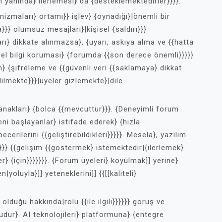
 yanında} ilerlemesi} da {desteklemektedirler}}}}.
zmaları} ortamı}} işlev} {oynadığı}|önemli bir
a}}} olumsuz mesajları}|kişisel {saldırı}}}
arı} dikkate alınmazsa}, {uyarı, askıya alma ve {{hatta
isel bilgi koruması} {forumda {{son derece önemli}}}}}
n} {şifreleme ve {{güvenli veri {{saklamaya} dikkat
ilmekte}}}|üyeler gizlemekte}|dile
nakları} {bolca {{mevcuttur}}}. {Deneyimli forum
yeni başlayanlar} istifade ederek} {hızla
becerilerini {{geliştirebildikleri}}}}}. Mesela}, yazılım
}}} {{gelişim {{göstermek} istemektedir|{ilerlemek}
ler} {için}}}}}}}. {Forum üyeleri} koyulmak]] yerine}
yoluyla}]] yeteneklerini]] {{[[kaliteli}
olduğu hakkında|rolü {{ile ilgili}}}}}} görüş ve
dur}. AI teknolojileri} platformuna} {entegre