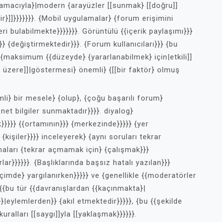
 {amacıyla}|modern {arayüzler [[sunmak} [[doğru]]
r}]]}}}}}}}. {Mobil uygulamalar} {forum erişimini
leri bulabilmekte}}}}}}}. Görüntülü {{içerik paylaşımı}}}
}} {değiştirmektedir}}}. {Forum kullanıcıları}}} {bu
 {{maksimum {{düzeyde} {yararlanabilmek} için|etkili]]
ak üzere]]|göstermesi} önemli} {[[bir faktör} olmuş
li} bir mesele} {olup}, {çoğu başarılı forum}
et bilgiler sunmaktadır}}}}. diyalog}
}}}} {{ortamının}}} {merkezinde}}}}} {yer
{kişiler}}}} inceleyerek} {aynı soruları tekrar
aları {tekrar açmamak için} {çalışmak}}}
r}}}}}}. {Başlıklarında başsız hatalı yazılan}}}
çimde} yargılanırken}}}}} ve {genellikle {{moderatörler
r {{bu tür {{davranışlardan {{kaçınmakta}|
eylemlerden}} {akıl etmektedir}}}}}, {bu {{şekilde
uralları [[saygı]]yla [[yaklaşmak}}}}}}.