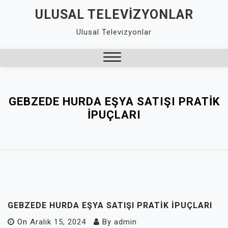
Skip
ULUSAL TELEVIZYONLAR
to
Ulusal Televizyonlar
content
Close
Menu
GEBZEDE HURDA EŞYA SATIŞI PRATIK
İPUÇLARI
GEBZEDE HURDA EŞYA SATIŞI PRATIK İPUÇLARI
On
Aralık 15, 2024
By
admin