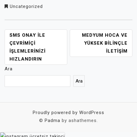
Uncategorized
YAZI
SMS ONAY İLE
MEDYUM HOCA VE
GEZINMESI
ÇEVRIMIÇI
YÜKSEK BILINÇLE
İŞLEMLERINIZI
İLETIŞIM
HIZLANDIRIN
Ara
Ara
Proudly powered by WordPress
©
Padma
by ashathemes.