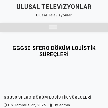
Skip
ULUSAL TELEVIZYONLAR
to
Ulusal Televizyonlar
content
Close
Menu
GGG50 SFERO DÖKÜM LOJISTIK
SÜREÇLERI
GGG50 SFERO DÖKÜM LOJISTIK SÜREÇLERI
On
Temmuz 22, 2025
By
admin