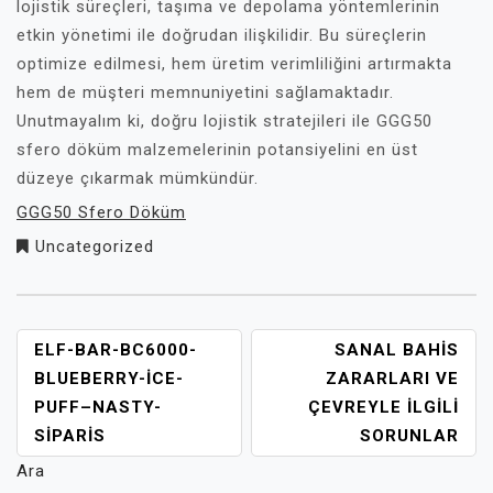
lojistik süreçleri, taşıma ve depolama yöntemlerinin
etkin yönetimi ile doğrudan ilişkilidir. Bu süreçlerin
optimize edilmesi, hem üretim verimliliğini artırmakta
hem de müşteri memnuniyetini sağlamaktadır.
Unutmayalım ki, doğru lojistik stratejileri ile GGG50
sfero döküm malzemelerinin potansiyelini en üst
düzeye çıkarmak mümkündür.
GGG50 Sfero Döküm
Uncategorized
YAZI
ELF-BAR-BC6000-
SANAL BAHIS
GEZINMESI
BLUEBERRY-ICE-
ZARARLARI VE
PUFF–NASTY-
ÇEVREYLE İLGILI
SIPARIS
SORUNLAR
Ara