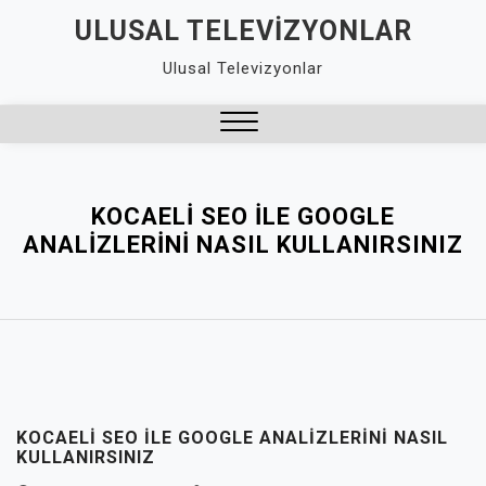
Skip
ULUSAL TELEVIZYONLAR
to
Ulusal Televizyonlar
content
Close
Menu
KOCAELI SEO ILE GOOGLE
ANALIZLERINI NASIL KULLANIRSINIZ
KOCAELI SEO ILE GOOGLE ANALIZLERINI NASIL
KULLANIRSINIZ