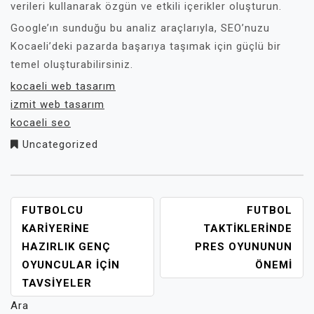
verileri kullanarak özgün ve etkili içerikler oluşturun.
Google’ın sunduğu bu analiz araçlarıyla, SEO’nuzu
Kocaeli’deki pazarda başarıya taşımak için güçlü bir
temel oluşturabilirsiniz.
kocaeli web tasarım
izmit web tasarım
kocaeli seo
Uncategorized
YAZI
FUTBOLCU
FUTBOL
GEZINMESI
KARIYERINE
TAKTIKLERINDE
HAZIRLIK GENÇ
PRES OYUNUNUN
OYUNCULAR İÇIN
ÖNEMI
TAVSIYELER
Ara