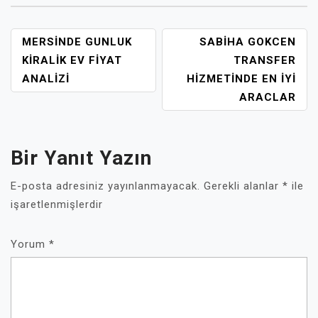
YAZI
MERSINDE GUNLUK
SABIHA GOKCEN
GEZINMESI
KIRALIK EV FIYAT
TRANSFER
ANALIZI
HIZMETINDE EN İYI
ARACLAR
Bir Yanıt Yazın
E-posta adresiniz yayınlanmayacak.
Gerekli alanlar
*
ile
işaretlenmişlerdir
Yorum
*