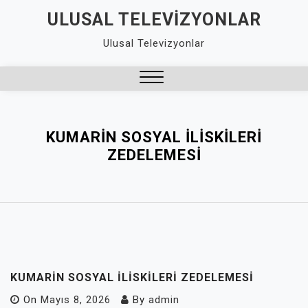
Skip
ULUSAL TELEVIZYONLAR
to
Ulusal Televizyonlar
content
Close
Menu
KUMARIN SOSYAL İLISKILERI
ZEDELEMESI
KUMARIN SOSYAL İLISKILERI ZEDELEMESI
On
Mayıs 8, 2026
By
admin