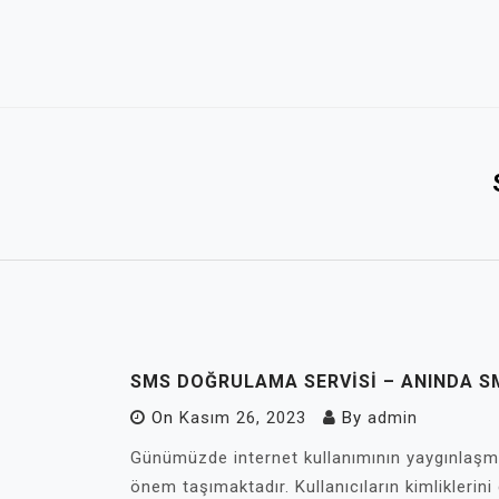
Skip
to
content
SMS DOĞRULAMA SERVISI – ANINDA S
On
Kasım 26, 2023
By
admin
Günümüzde internet kullanımının yaygınlaşmas
önem taşımaktadır. Kullanıcıların kimliklerin