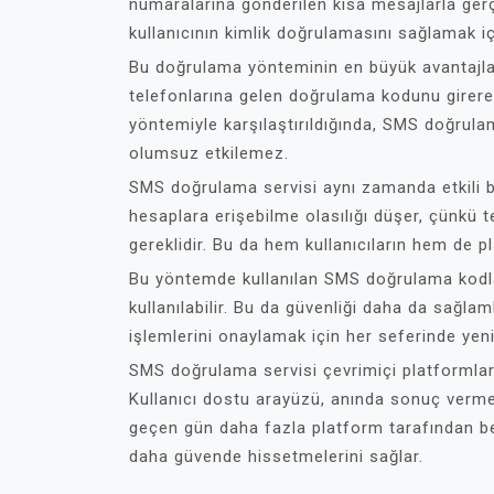
numaralarına gönderilen kısa mesajlarla gerç
kullanıcının kimlik doğrulamasını sağlamak iç
Bu doğrulama yönteminin en büyük avantajların
telefonlarına gelen doğrulama kodunu girerek
yöntemiyle karşılaştırıldığında, SMS doğrula
olumsuz etkilemez.
SMS doğrulama servisi aynı zamanda etkili bir
hesaplara erişebilme olasılığı düşer, çünkü t
gereklidir. Bu da hem kullanıcıların hem de pla
Bu yöntemde kullanılan SMS doğrulama kodla
kullanılabilir. Bu da güvenliği daha da sağlam
işlemlerini onaylamak için her seferinde yeni
SMS doğrulama servisi çevrimiçi platformlarda
Kullanıcı dostu arayüzü, anında sonuç verme
geçen gün daha fazla platform tarafından be
daha güvende hissetmelerini sağlar.