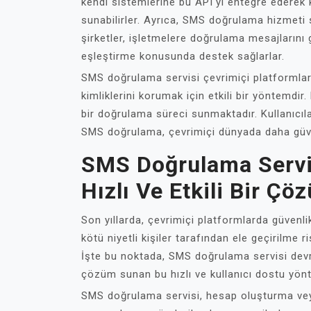
kendi sistemlerine bu API'yi entegre ederek k
sunabilirler. Ayrıca, SMS doğrulama hizmeti 
şirketler, işletmelere doğrulama mesajlarını
eşleştirme konusunda destek sağlarlar.
SMS doğrulama servisi çevrimiçi platformlard
kimliklerini korumak için etkili bir yöntemdir.
bir doğrulama süreci sunmaktadır. Kullanıcıla
SMS doğrulama, çevrimiçi dünyada daha güve
SMS Doğrulama Servis
Hızlı Ve Etkili Bir Çö
Son yıllarda, çevrimiçi platformlarda güvenli
kötü niyetli kişiler tarafından ele geçirilme r
İşte bu noktada, SMS doğrulama servisi devreye
çözüm sunan bu hızlı ve kullanıcı dostu yönte
SMS doğrulama servisi, hesap oluşturma vey