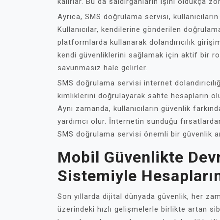
kalırlar. Bu da saldırganların işini oldukça zo
Ayrıca, SMS doğrulama servisi, kullanıcıların 
Kullanıcılar, kendilerine gönderilen doğrula
platformlarda kullanarak dolandırıcılık girişiml
kendi güvenliklerini sağlamak için aktif bir r
savunmasız hale gelirler.
SMS doğrulama servisi internet dolandırıcılığ
kimliklerini doğrulayarak sahte hesapların olu
Aynı zamanda, kullanıcıların güvenlik farkında
yardımcı olur. İnternetin sunduğu fırsatlarda
SMS doğrulama servisi önemli bir güvenlik ar
Mobil Güvenlikte De
Sistemiyle Hesapları
Son yıllarda dijital dünyada güvenlik, her z
üzerindeki hızlı gelişmelerle birlikte artan sibe