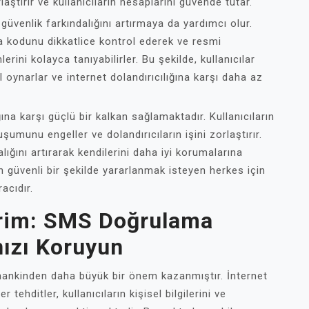
rlaştırır ve kullanıcıların hesaplarını güvende tutar.
güvenlik farkındalığını artırmaya da yardımcı olur.
ma kodunu dikkatlice kontrol ederek ve resmi
erini kolayca tanıyabilirler. Bu şekilde, kullanıcılar
ol oynarlar ve internet dolandırıcılığına karşı daha az
ına karşı güçlü bir kalkan sağlamaktadır. Kullanıcıların
şumunu engeller ve dolandırıcıların işini zorlaştırır.
lığını artırarak kendilerini daha iyi korumalarına
n güvenli bir şekilde yararlanmak isteyen herkes için
acıdır.
vrim: SMS Doğrulama
nızı Koruyun
amankinden daha büyük bir önem kazanmıştır. İnternet
r tehditler, kullanıcıların kişisel bilgilerini ve