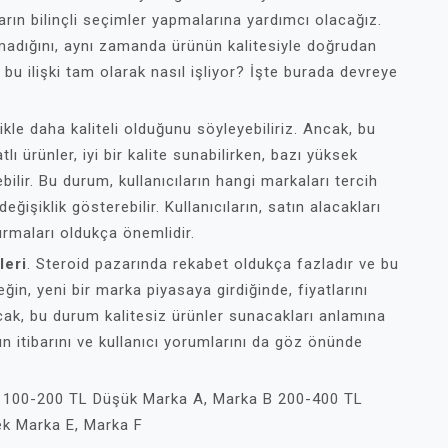
ıların bilinçli seçimler yapmalarına yardımcı olacağız.
olmadığını, aynı zamanda ürünün kalitesiyle doğrudan
bu ilişki tam olarak nasıl işliyor? İşte burada devreye
ikle daha kaliteli olduğunu söyleyebiliriz. Ancak, bu
ı ürünler, iyi bir kalite sunabilirken, bazı yüksek
bilir. Bu durum, kullanıcıların hangi markaları tercih
değişiklik gösterebilir. Kullanıcıların, satın alacakları
tırmaları oldukça önemlidir.
leri
. Steroid pazarında rekabet oldukça fazladır ve bu
ğin, yeni bir marka piyasaya girdiğinde, fiyatlarını
cak, bu durum kalitesiz ürünler sunacakları anlamına
ın itibarını ve kullanıcı yorumlarını da göz önünde
lar 100-200 TL Düşük Marka A, Marka B 200-400 TL
ek Marka E, Marka F