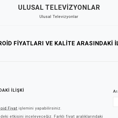
ULUSAL TELEVIZYONLAR
Ulusal Televizyonlar
OID FIYATLARI VE KALITE ARASINDAKI İ
AKI İLIŞKI
Ar
roid Fiyat
işlemini yapabilirsiniz.
eki etkisini inceleyeceğiz. Farklı fiyat aralıklarındaki