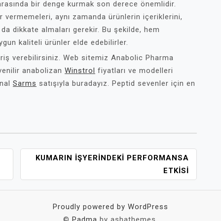
e arasında bir denge kurmak son derece önemlidir.
ar vermemeleri, aynı zamanda ürünlerin içeriklerini,
 da dikkate almaları gerekir. Bu şekilde, hem
gun kaliteli ürünler elde edebilirler.
riş verebilirsiniz. Web sitemiz Anabolic Pharma
venilir anabolizan
Winstrol
fiyatları ve modelleri
inal
Sarms
satışıyla buradayız. Peptid sevenler için en
KUMARIN İŞYERINDEKI PERFORMANSA
ETKISI
Proudly powered by WordPress
©
Padma
by ashathemes.