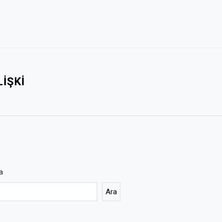
LIŞKI
a
Ara