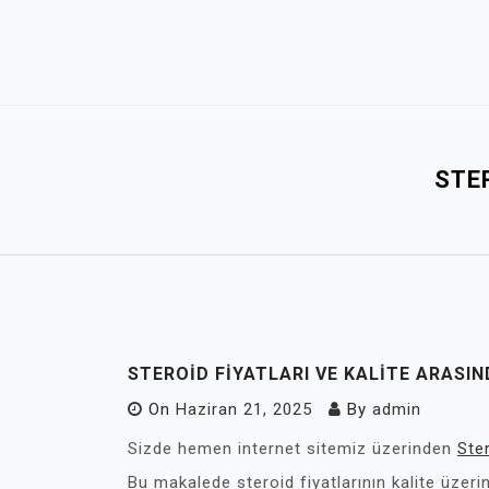
Skip
to
content
STER
STEROID FIYATLARI VE KALITE ARASIND
On
Haziran 21, 2025
By
admin
Sizde hemen internet sitemiz üzerinden
Ste
Bu makalede steroid fiyatlarının kalite üzerind