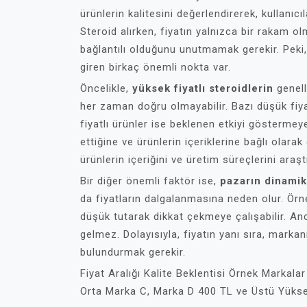
ürünlerin kalitesini değerlendirerek, kullanıc
Steroid alırken, fiyatın yalnızca bir rakam 
bağlantılı olduğunu unutmamak gerekir. Peki, 
giren birkaç önemli nokta var.
Öncelikle,
yüksek fiyatlı steroidlerin
genell
her zaman doğru olmayabilir. Bazı düşük fiyatl
fiyatlı ürünler ise beklenen etkiyi göstermeye
ettiğine ve ürünlerin içeriklerine bağlı olarak 
ürünlerin içeriğini ve üretim süreçlerini araş
Bir diğer önemli faktör ise,
pazarın dinamik
da fiyatların dalgalanmasına neden olur. Örne
düşük tutarak dikkat çekmeye çalışabilir. An
gelmez. Dolayısıyla, fiyatın yanı sıra, markan
bulundurmak gerekir.
Fiyat Aralığı Kalite Beklentisi Örnek Marka
Orta Marka C, Marka D 400 TL ve Üstü Yüks