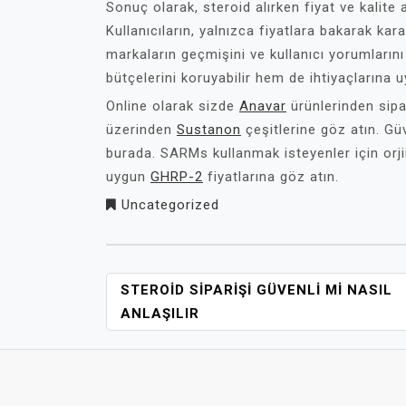
Sonuç olarak, steroid alırken fiyat ve kalit
Kullanıcıların, yalnızca fiyatlara bakarak kar
markaların geçmişini ve kullanıcı yorumlarını
bütçelerini koruyabilir hem de ihtiyaçlarına uy
Online olarak sizde
Anavar
ürünlerinden sipa
üzerinden
Sustanon
çeşitlerine göz atın. Gü
burada. SARMs kullanmak isteyenler için orj
uygun
GHRP-2
fiyatlarına göz atın.
Uncategorized
YAZI
STEROID SIPARIŞI GÜVENLI MI NASIL
GEZINMESI
ANLAŞILIR