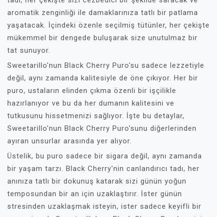
tadı, her çekişte sizi cezbedici bir şekilde saracak ve
aromatik zenginliği ile damaklarınıza tatlı bir patlama
yaşatacak. İçindeki özenle seçilmiş tütünler, her çekişte
mükemmel bir dengede buluşarak size unutulmaz bir
tat sunuyor.
Sweetarillo'nun Black Cherry Puro'su sadece lezzetiyle
değil, aynı zamanda kalitesiyle de öne çıkıyor. Her bir
puro, ustaların elinden çıkma özenli bir işçilikle
hazırlanıyor ve bu da her dumanın kalitesini ve
tutkusunu hissetmenizi sağlıyor. İşte bu detaylar,
Sweetarillo'nun Black Cherry Puro'sunu diğerlerinden
ayıran unsurlar arasında yer alıyor.
Üstelik, bu puro sadece bir sigara değil, aynı zamanda
bir yaşam tarzı. Black Cherry'nin canlandırıcı tadı, her
anınıza tatlı bir dokunuş katarak sizi günün yoğun
temposundan bir an için uzaklaştırır. İster günün
stresinden uzaklaşmak isteyin, ister sadece keyifli bir