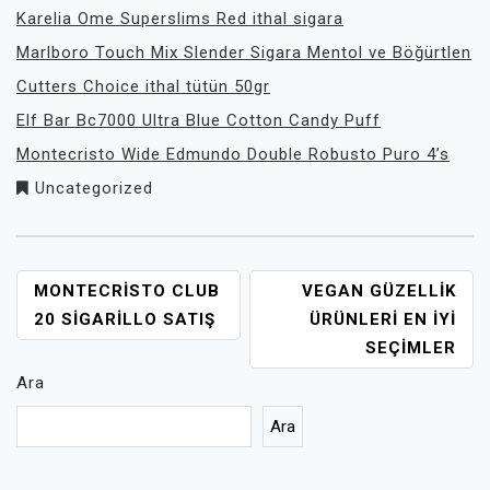
Karelia Ome Superslims Red ithal sigara
Marlboro Touch Mix Slender Sigara Mentol ve Böğürtlen
Cutters Choice ithal tütün 50gr
Elf Bar Bc7000 Ultra Blue Cotton Candy Puff
Montecristo Wide Edmundo Double Robusto Puro 4’s
Uncategorized
YAZI
MONTECRISTO CLUB
VEGAN GÜZELLIK
GEZINMESI
20 SIGARILLO SATIŞ
ÜRÜNLERI EN İYI
SEÇIMLER
Ara
Ara