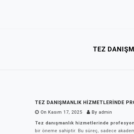
Skip
to
content
TEZ DANIŞM
TEZ DANIŞMANLIK HIZMETLERINDE PR
On
Kasım 17, 2025
By
admin
Tez danışmanlık hizmetlerinde profesyon
bir öneme sahiptir. Bu süreç, sadece akademi