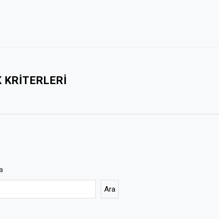
 KRITERLERI
a
Ara