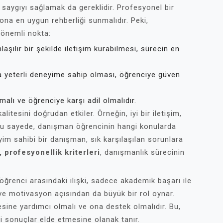
ı saygıyı sağlamak da gereklidir. Profesyonel bir
ona en uygun rehberliği sunmalıdır. Peki,
ç önemli nokta:
şılır bir şekilde iletişim kurabilmesi, sürecin en
 yeterli deneyime sahip olması, öğrenciye güven
alı ve öğrenciye karşı adil olmalıdır.
alitesini doğrudan etkiler. Örneğin, iyi bir iletişim,
 Bu sayede, danışman öğrencinin hangi konularda
eyim sahibi bir danışman, sık karşılaşılan sorunlara
 profesyonellik kriterleri
, danışmanlık sürecinin
ğrenci arasındaki ilişki, sadece akademik başarı ile
m ve motivasyon açısından da büyük bir rol oynar.
sine yardımcı olmalı ve ona destek olmalıdır. Bu,
yi sonuçlar elde etmesine olanak tanır.