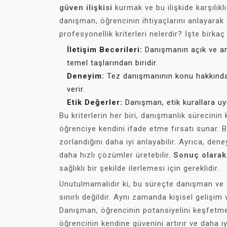
güven ilişkisi
kurmak ve bu ilişkide karşılıkl
danışman, öğrencinin ihtiyaçlarını anlayarak 
profesyonellik kriterleri nelerdir? İşte birka
İletişim Becerileri:
Danışmanın açık ve anla
temel taşlarından biridir.
Deneyim:
Tez danışmanının konu hakkında
verir.
Etik Değerler:
Danışman, etik kurallara uym
Bu kriterlerin her biri, danışmanlık sürecinin k
öğrenciye kendini ifade etme fırsatı sunar.
zorlandığını daha iyi anlayabilir. Ayrıca, den
daha hızlı çözümler üretebilir.
Sonuç olarak,
sağlıklı bir şekilde ilerlemesi için gereklidir.
Unutulmamalıdır ki, bu süreçte danışman ve ö
sınırlı değildir. Aynı zamanda kişisel gelişi
Danışman, öğrencinin potansiyelini keşfetme
öğrencinin kendine güvenini artırır ve daha i