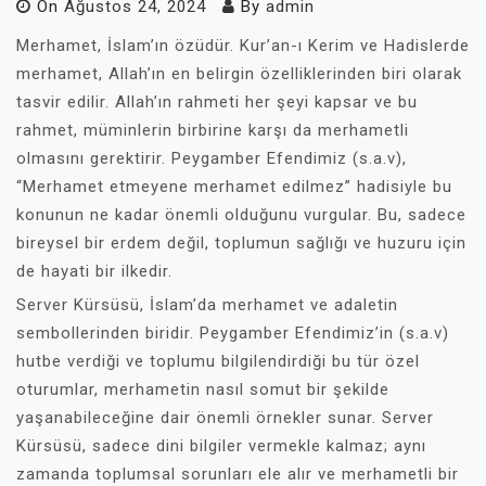
On
Ağustos 24, 2024
By
admin
Merhamet, İslam’ın özüdür. Kur’an-ı Kerim ve Hadislerde
merhamet, Allah’ın en belirgin özelliklerinden biri olarak
tasvir edilir. Allah’ın rahmeti her şeyi kapsar ve bu
rahmet, müminlerin birbirine karşı da merhametli
olmasını gerektirir. Peygamber Efendimiz (s.a.v),
“Merhamet etmeyene merhamet edilmez” hadisiyle bu
konunun ne kadar önemli olduğunu vurgular. Bu, sadece
bireysel bir erdem değil, toplumun sağlığı ve huzuru için
de hayati bir ilkedir.
Server Kürsüsü, İslam’da merhamet ve adaletin
sembollerinden biridir. Peygamber Efendimiz’in (s.a.v)
hutbe verdiği ve toplumu bilgilendirdiği bu tür özel
oturumlar, merhametin nasıl somut bir şekilde
yaşanabileceğine dair önemli örnekler sunar. Server
Kürsüsü, sadece dini bilgiler vermekle kalmaz; aynı
zamanda toplumsal sorunları ele alır ve merhametli bir