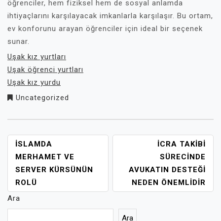
öğrenciler, hem fiziksel hem de sosyal anlamda
ihtiyaçlarını karşılayacak imkanlarla karşılaşır. Bu ortam,
ev konforunu arayan öğrenciler için ideal bir seçenek
sunar.
Uşak kız yurtları
Uşak öğrenci yurtları
Uşak kız yurdu
Uncategorized
YAZI
İSLAMDA
İCRA TAKIBI
GEZINMESI
MERHAMET VE
SÜRECINDE
SERVER KÜRSÜNÜN
AVUKATIN DESTEĞI
ROLÜ
NEDEN ÖNEMLIDIR
Ara
Ara