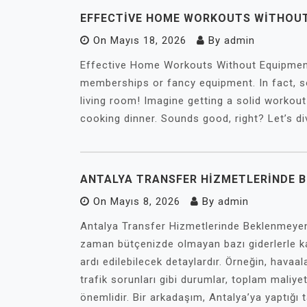
EFFECTIVE HOME WORKOUTS WITHOU
On
Mayıs 18, 2026
By
admin
Effective Home Workouts Without Equipment
memberships or fancy equipment. In fact, s
living room! Imagine getting a solid workou
cooking dinner. Sounds good, right? Let’s di
ANTALYA TRANSFER HIZMETLERINDE 
On
Mayıs 8, 2026
By
admin
Antalya Transfer Hizmetlerinde Beklenmeyen 
zaman bütçenizde olmayan bazı giderlerle karşı
ardı edilebilecek detaylardır. Örneğin, havaal
trafik sorunları gibi durumlar, toplam maliyet
önemlidir. Bir arkadaşım, Antalya’ya yaptığı 