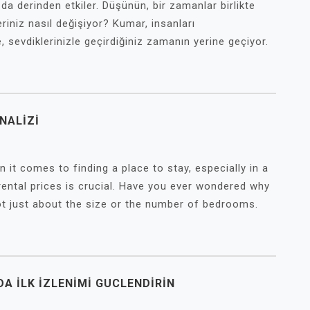
 da derinden etkiler. Düşünün, bir zamanlar birlikte
leriniz nasıl değişiyor? Kumar, insanları
, sevdiklerinizle geçirdiğiniz zamanın yerine geçiyor.
NALIZI
n it comes to finding a place to stay, especially in a
y rental prices is crucial. Have you ever wondered why
t just about the size or the number of bedrooms.
A İLK İZLENIMI GUCLENDIRIN