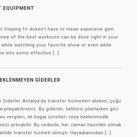
T EQUIPMENT
 Staying fit doesn’t have to mean expensive gym
ome of the best workouts can be done right in your
t while watching your favorite show or even while
ve into some effective […]
BEKLENMEYEN GIDERLER
Giderler Antalya’da transfer hizmetleri alırken, çoğu
laşabilirsiniz. Bu giderler, tatilinizi planlarken göz
anı vergileri, ek bagaj ücretleri veya beklenmedik
inizi artırabilir. Bu nedenle, her zaman hazırlıklı olmak
tatilde transfer hizmeti almıştı. Havaalanından […]