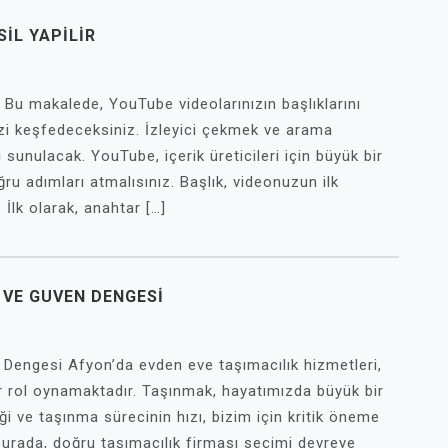
IL YAPILIR
Bu makalede, YouTube videolarınızın başlıklarını
nizi keşfedeceksiniz. İzleyici çekmek ve arama
 sunulacak. YouTube, içerik üreticileri için büyük bir
ru adımları atmalısınız. Başlık, videonuzun ilk
? İlk olarak, anahtar […]
 VE GUVEN DENGESI
Dengesi Afyon’da evden eve taşımacılık hizmetleri,
 rol oynamaktadır. Taşınmak, hayatımızda büyük bir
ği ve taşınma sürecinin hızı, bizim için kritik öneme
 burada, doğru taşımacılık firması seçimi devreye