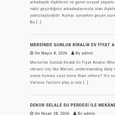
arkadaşlık ilişkilerini ve genel sosyal yaşamı
vakit geçirdiğiniz arkadaşlarınızla olan ilişki
yalnızlaştırabilir. Kumar oynarken geçen süre
Bu […]
MERSINDE GUNLUK KIRALIK EV FIYAT A
On
Mayıs 8, 2026
By
admin
Mersin’de Günlük Kiralık Ev Fiyat Analizi Whe
vibrant city like Mersin, understanding dail
some homes cost more than others? It’s no
Various factors play a role […]
DEKOR SELALE SU PERDESI İLE MEKÂND
On
Nisan 28, 2026
By
admin