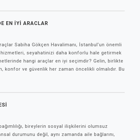
E EN İYI ARACLAR
raçlar Sabiha Gökçen Havalimanı, İstanbul’un önemli
 hizmetleri, seyahatinizi daha konforlu hale getirmek
zmetlerinde hangi araçlar en iyi seçimdir? Gelin, birlikte
, konfor ve güvenlik her zaman öncelikli olmalıdır. Bu
ESI
ımlılığı, bireylerin sosyal ilişkilerini olumsuz
inansal durumunu değil, aynı zamanda aile bağlarını,