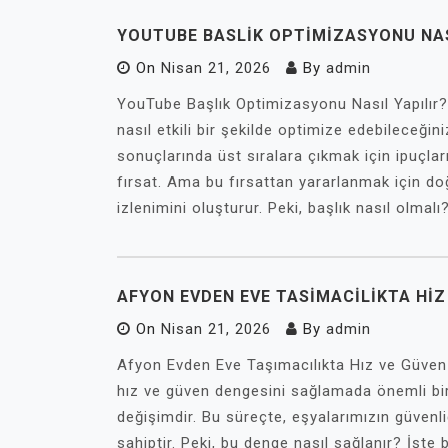
YOUTUBE BASLIK OPTIMIZASYONU NAS
On
Nisan 21, 2026
By
admin
YouTube Başlık Optimizasyonu Nasıl Yapılır? 
nasıl etkili bir şekilde optimize edebileceği
sonuçlarında üst sıralara çıkmak için ipuçları
fırsat. Ama bu fırsattan yararlanmak için doğ
izlenimini oluşturur. Peki, başlık nasıl olmalı
AFYON EVDEN EVE TASIMACILIKTA HIZ
On
Nisan 21, 2026
By
admin
Afyon Evden Eve Taşımacılıkta Hız ve Güven 
hız ve güven dengesini sağlamada önemli bir
değişimdir. Bu süreçte, eşyalarımızın güvenli
sahiptir. Peki, bu denge nasıl sağlanır? İşte