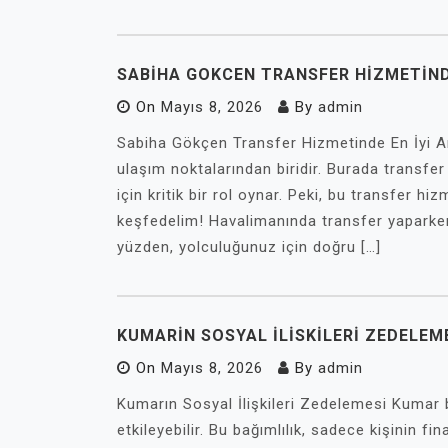
SABIHA GOKCEN TRANSFER HIZMETIND
On
Mayıs 8, 2026
By
admin
Sabiha Gökçen Transfer Hizmetinde En İyi A
ulaşım noktalarından biridir. Burada transfer
için kritik bir rol oynar. Peki, bu transfer hi
keşfedelim! Havalimanında transfer yaparken
yüzden, yolculuğunuz için doğru […]
KUMARIN SOSYAL İLISKILERI ZEDELEM
On
Mayıs 8, 2026
By
admin
Kumarın Sosyal İlişkileri Zedelemesi Kumar bağ
etkileyebilir. Bu bağımlılık, sadece kişinin f