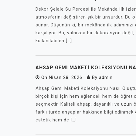
Dekor Şelale Su Perdesi ile Mekânda İlk İzle
atmosferini değiştiren şık bir unsurdur. Bu öz
sunar. Düşünün ki, bir mekânda ilk adımınızı a
karşılıyor. Bu, yalnızca bir dekorasyon değil
kullanılabilen […]
AHSAP GEMI MAKETI KOLEKSIYONU N
On
Nisan 28, 2026
By
admin
Ahşap Gemi Maketi Koleksiyonu Nasıl Oluşt
birçok kişi için hem eğlenceli hem de öğretici
seçmektir. Kaliteli ahşap, dayanıklı ve uzun
farklı türde ahşaplar hakkında bilgi edinmek
estetik hem de […]